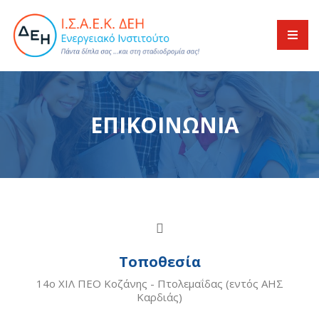
ΕΠΙΚΟΙΝΩΝΙΑ
Τοποθεσία
14ο ΧΙΛ ΠΕΟ Κοζάνης - Πτολεμαΐδας (εντός ΑΗΣ
Καρδιάς)